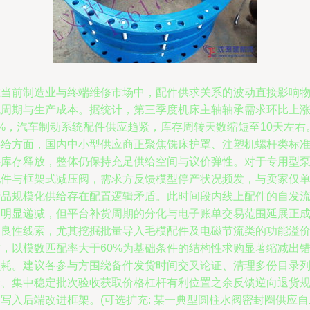
在当前制造业与终端维修市场中，配件供求关系的波动直接影响
流周期与生产成本。据统计，第三季度机床主轴轴承需求环比上
8%，汽车制动系统配件供应趋紧，库存周转天数缩短至10天左右
供给方面，国内中小型供应商正聚焦铣床护罩、注塑机螺杆类标
件库存释放，整体仍保持充足供给空间与议价弹性。对于专用型
配件与框架式减压阀，需求方反馈模型停产状况频发，与卖家仅
产品规模化供给存在配置逻辑矛盾。此时间段内线上配件的自发
量明显递减，但平台补货周期的分化与电子账单交易范围延展正
为良性线索，尤其挖掘批量导入毛模配件及电磁节流类的功能溢
时，以模数匹配率大于60%为基础条件的结构性求购显著缩减出
损耗。建议各参与方围绕备件发货时间交叉论证、清理多份目录
价、集中稳定批次验收获取价格杠杆有利位置之余反馈逆向退货
写入后端改进框架。(可选扩充: 某一典型圆柱水阀密封圈供应自