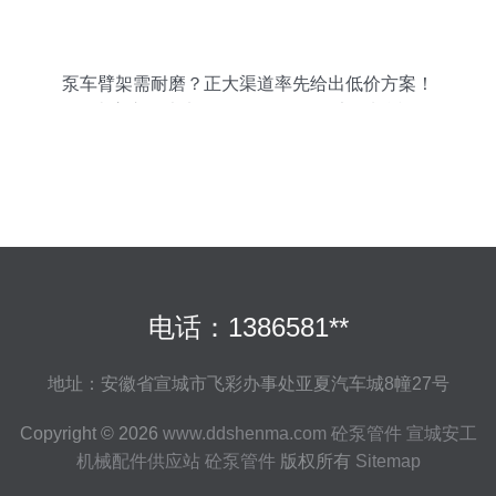
泵车臂架需耐磨？正大渠道率先给出低价方案！
——南宫市正大电焊条JH.ZD601耐磨焊料透明报
价式供应案例分析
电话：1386581**
地址：安徽省宣城市飞彩办事处亚夏汽车城8幢27号
Copyright © 2026
www.ddshenma.com
砼泵管件
宣城安工
机械配件供应站
砼泵管件
版权所有
Sitemap