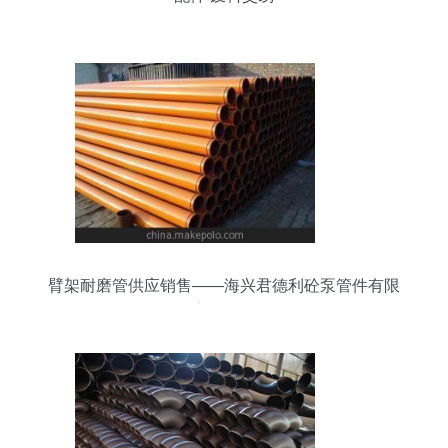
臂架耐磨管供应销售——海兴君德利砼泵管件有限
责任公司